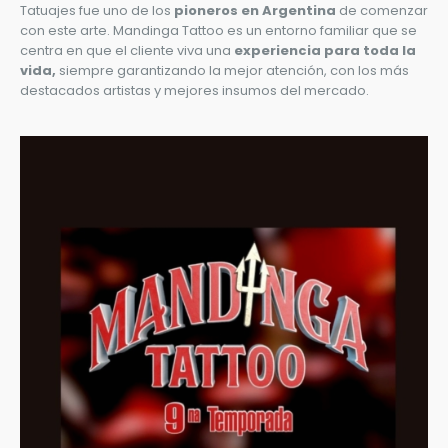
años de trayectoria en el mercado de tatuajes y Piercings,
Diego fundador y creador de este imponente local de
Tatuajes fue uno de los
pioneros en Argentina
de comenzar
con este arte. Mandinga Tattoo es un entorno familiar que se
centra en que el cliente viva una
experiencia para toda la
vida,
siempre garantizando la mejor atención, con los más
destacados artistas y mejores insumos del mercado.